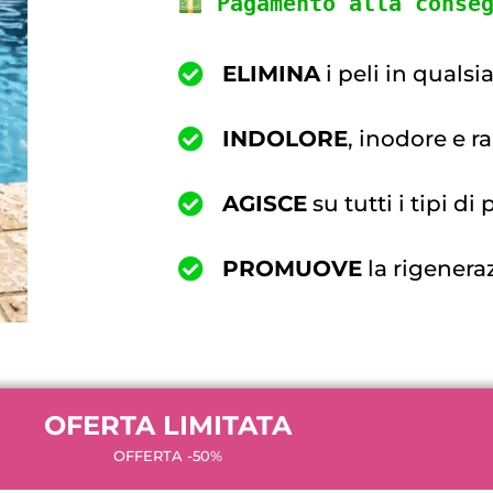
 Pagamento alla conse
ELIMINA
i peli in qualsi
INDOLORE
, inodore e r
AGISCE
su tutti i tipi di 
PROMUOVE
la rigeneraz
OFERTA LIMITATA
OFFERTA -50%