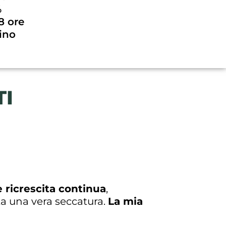
%
8 ore
ino
TI
e ricrescita continua
,
ta una vera seccatura.
La mia