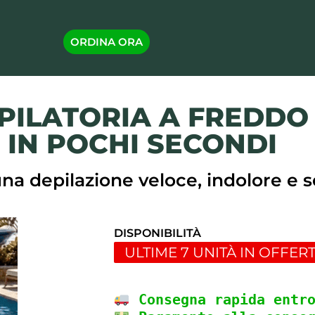
ORDINA ORA
ILATORIA A FREDDO C
I IN POCHI SECONDI
una depilazione veloce, indolore e
DISPONIBILITÀ
ULTIME 7 UNITÀ IN OFFER
 Consegna rapida entr