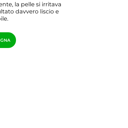
e, la pelle si irritava
ltato davvero liscio e
le.
EGNA