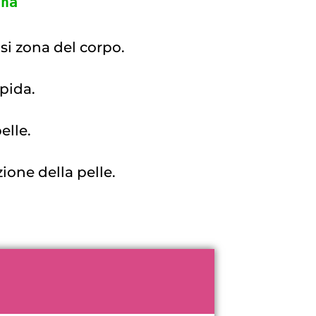
gna
asi zona del corpo.
apida.
pelle.
ione della pelle.