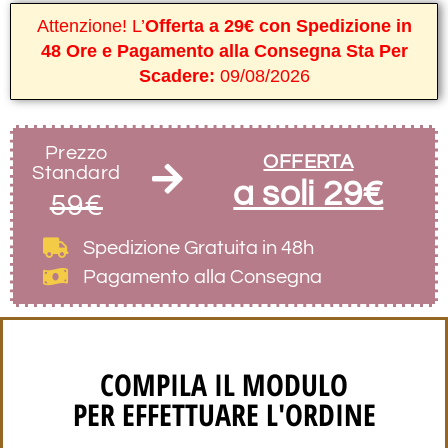
Attenzione! L’
Offerta a 29€ con Spedizione in
48 Ore e Pagamento alla Consegna Sta Per
Scadere:
09/08/2026
Prezzo
OFFERTA
Standard
a soli 29€
59€
Spedizione Gratuita
in 48h
Pagamento alla Consegna
COMPILA IL MODULO
PER EFFETTUARE L'ORDINE