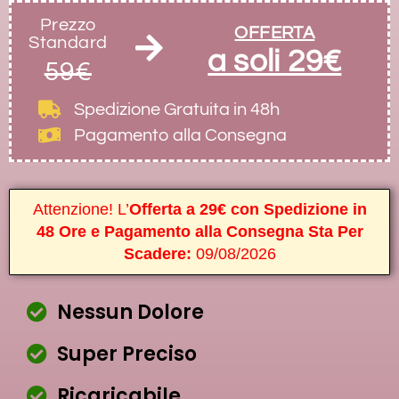
Prezzo
OFFERTA
Standard
a soli 29€
59€
Spedizione Gratuita
in 48h
Pagamento alla Consegna
Attenzione! L’
Offerta a 29€ con Spedizione in
48 Ore e Pagamento alla Consegna Sta Per
Scadere:
09/08/2026
Nessun Dolore
Super Preciso
Ricaricabile