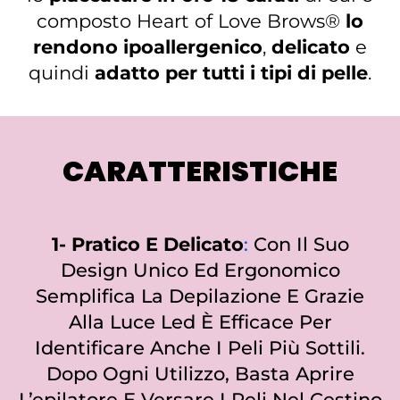
composto Heart of Love Brows®
lo
rendono ipoallergenico
,
delicato
e
quindi
adatto per tutti i tipi di pelle
.
CARATTERISTICHE
1- Pratico E Delicato
:
Con Il Suo
Design Unico Ed Ergonomico
Semplifica La Depilazione E Grazie
Alla Luce Led È Efficace Per
Identificare Anche I Peli Più Sottili.
Dopo Ogni Utilizzo, Basta Aprire
L’epilatore E Versare I Peli Nel Cestino