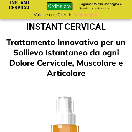
INSTANT
Pagamento alla Consegna e
Ordina ora
CERVICAL
Spedizione Gratuita
Valutazione Clienti:





INSTANT CERVICAL
Trattamento Innovativo per un
Sollievo Istantaneo da ogni
Dolore Cervicale, Muscolare e
Articolare