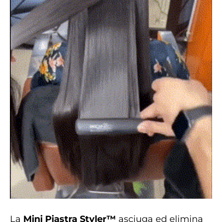
La
Mini Piastra Styler™
asciuga ed elimina