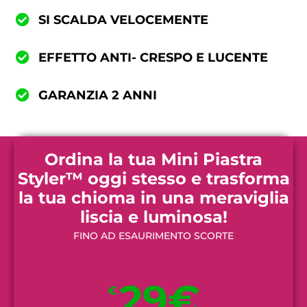
SI SCALDA VELOCEMENTE
EFFETTO ANTI- CRESPO E LUCENTE
GARANZIA 2 ANNI
Ordina la tua Mini Piastra
Styler™ oggi stesso e trasforma
la tua chioma in una meraviglia
liscia e luminosa!
FINO AD ESAURIMENTO SCORTE
29€
€