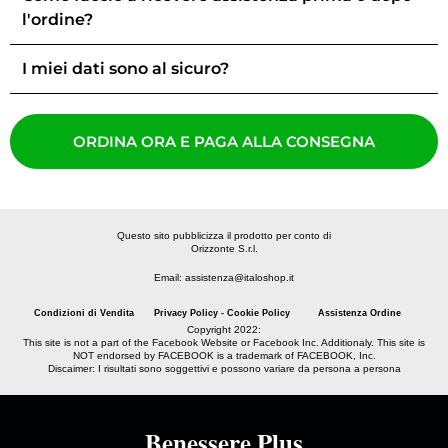
l'ordine?
I miei dati sono al sicuro?
ORDINA ORA E PAGA ALLA CONSEGNA
Questo sito pubblicizza il prodotto per conto di
Orizzonte S.r.l.
Email: assistenza@italoshop.it
Condizioni di Vendita
Privacy Policy - Cookie Policy
Assistenza Ordine
Copyright 2022:
This site is not a part of the Facebook Website or Facebook Inc. Additionaly. This site is
NOT endorsed by FACEBOOK is a trademark of FACEBOOK, Inc.
Discaimer: I risultati sono soggettivi e possono variare da persona a persona
Benessere Plus