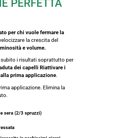
NE PERFETTA
ato per chi vuole fermare la
 velocizzare la crescita del
uminosità e volume.
subito i risultati soprattutto per
duta dei capelli Riattivare i
 dalla prima applicazione
.
prima applicazione. Elimina la
uto.
e sera (2/3 spruzzi)
eressata