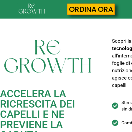
ORDINA ORA
Scopri la
tecnolog
all’intern
foglie d
nutrizion
agisce c
capelli
ACCELERA LA
RICRESCITA DEI
Stimo
sin d
CAPELLI E NE
PREVIENE LA
Comba