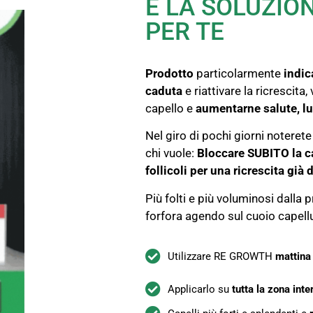
È LA SOLUZIO
PER TE
Prodotto
particolarmente
indic
caduta
e riattivare la ricrescita,
capello e
aumentarne salute, l
Nel giro di pochi giorni noterete 
chi vuole:
Bloccare SUBITO la ca
follicoli per una ricrescita già
Più folti e più voluminosi dalla 
forfora agendo sul cuoio capell
Utilizzare RE GROWTH
mattina 
Applicarlo su
tutta la zona int