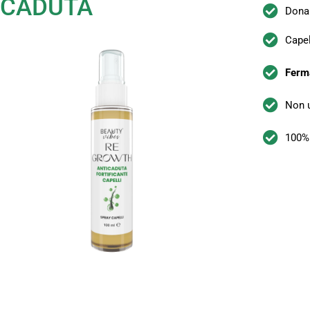
CADUTA
Don
Capel
Ferm
Non 
100%