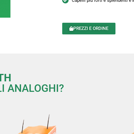
Capelli più forti e splendenti e
PREZZI E ORDINE
TH
LI ANALOGHI?