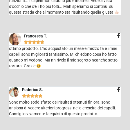
funziona... I capelli non cadono più e inoltre si vede a vista
d'occhio che c'è li ho più folti... Mah speriamo si continui su
questa strada che al momento sta risultando quella giusta
Francesca T.





ottimo prodotto. L'ho acquistato un mese e mezzo fa e i miei
capelli sono migliorati tantissimo. Mi chiedono cosa ho fatto
quando mi vedono. Ma nn rivelo il mio segreto neanche sotto
tortura. Grazie
Federico S.





Sono molto soddisfatto dei risultati ottenuti fin ora, sono
ansiosa di vedere ulteriori progressi nella crescita dei capelli.
Consiglio vivamente l'acquisto di questo prodotto.