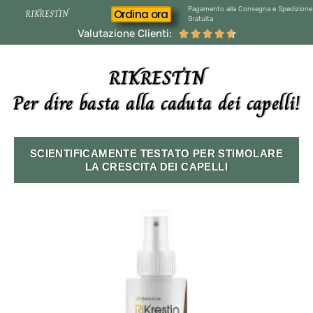
Pagamento alla Consegna e Spedizione
Ordina ora
RIKRESTIN
Gratuita
Valutazione Clienti:





RIKRESTIN
Per dire basta alla caduta dei capelli!
SCIENTIFICAMENTE TESTATO PER STIMOLARE
LA CRESCITA DEI CAPELLI