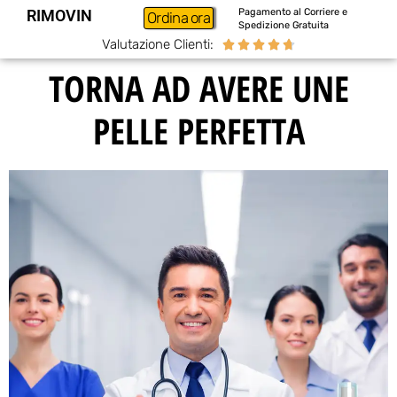
RIMOVIN
Pagamento al Corriere e
Ordina ora
Spedizione Gratuita
Valutazione Clienti:





TORNA AD AVERE UNE
PELLE PERFETTA