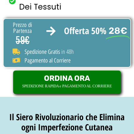
Dei Tessuti
Prezzo di
Offerta 50%
28€
Partenza
59€
in 48h
Spedizione Gratis
Pagamento al Corriere
ORDINA ORA
SPEDIZIONE RAPIDA e PAGAMENTO AL CORRIERE
Il Siero Rivoluzionario che Elimina
ogni Imperfezione Cutanea